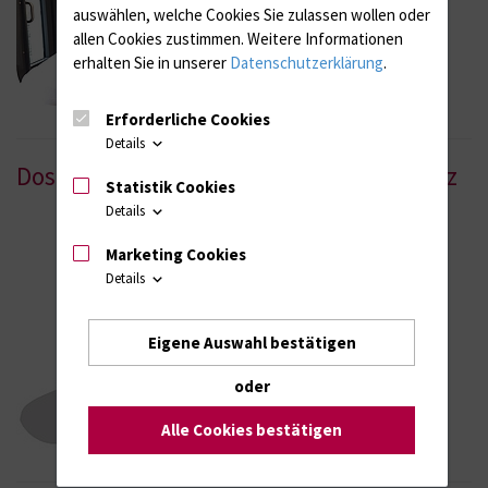
auswählen, welche Cookies Sie zulassen wollen oder
allen Cookies zustimmen. Weitere Informationen
erhalten Sie in unserer
Datenschutzerklärung
.
Erforderliche Cookies
Details
Dosimetrie- und Strahlenschutzassistenz
Statistik Cookies
Details
Annelie Klemke
Marketing Cookies
Details
+49 381 494 9026
Eigene Auswahl bestätigen
oder
Alle Cookies bestätigen