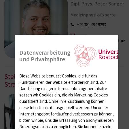
Dipl. Phys. Peter Sänger
Medizinphysik-Experte
+49 381 494 9293
strahlenschutz{bei}med.uni-
rostock.de
Datenverarbeitung
und Privatsphäre
Stellvertretender
Diese Website benutzt Cookies, die für das
Funktionieren der Website erforderlich sind.
Zur
Strahlenschutzbevollmächtigter
Darstellung einiger interessenbezogener Inhalte
setzen wir Cookies ein, die als Marketing-Cookies
qualifiziert sind. Ohne Ihre Zustimmung können
Dr. rer. nat. Matthias
Lütgens
diese Inhalte nicht ausgespielt werden.
Um unser
Internetangebot fortlaufend verbessern zu können,
+49 381 494 9292
bitten wir Sie, uns die Erfassung von anonymisierten
Nutzungsdaten zu ermöglichen.
Sie können einzeln